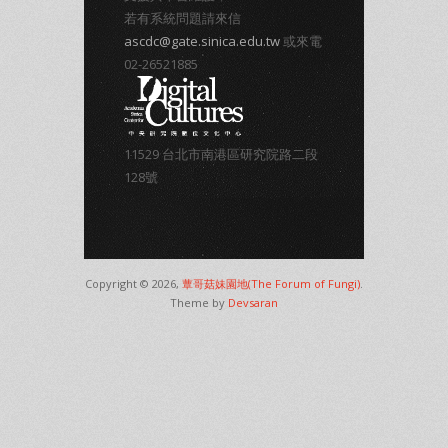
若有系統問題請來信
ascdc@gate.sinica.edu.tw
或來電
02-26521885
11529 台北市南港區研究院路二段
128號
Copyright © 2026,
蕈哥菇妹園地(The Forum of Fungi)
.
Theme by
Devsaran