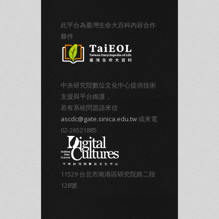
此平台為臺灣生命大百科內容合作
夥伴
中央研究院數位文化中心提供技術
支援與平台維護，
若有系統問題請來信
ascdc@gate.sinica.edu.tw
或來電
02-26521885
11529 台北市南港區研究院路二段
128號