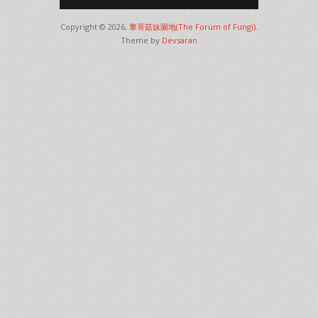
Copyright © 2026,
蕈哥菇妹園地(The Forum of Fungi)
.
Theme by
Devsaran