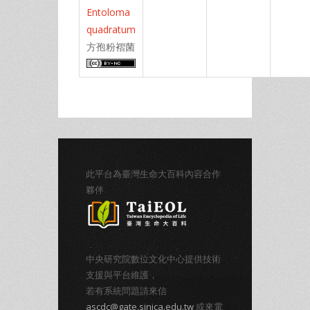
Entoloma
quadratum
方孢粉褶菌
此平台為臺灣生命大百科內容合作
夥伴
中央研究院數位文化中心提供技術
支援與平台維護，
若有系統問題請來信
ascdc@gate.sinica.edu.tw
或來電