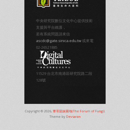
中央研究院數位文化中心提供技術
支援與平台維護，
若有系統問題請來信
ascdc@gate.sinica.edu.tw
或來電
02-26521885
11529 台北市南港區研究院路二段
128號
Copyright © 2026,
蕈哥菇妹園地(The Forum of Fungi)
.
Theme by
Devsaran