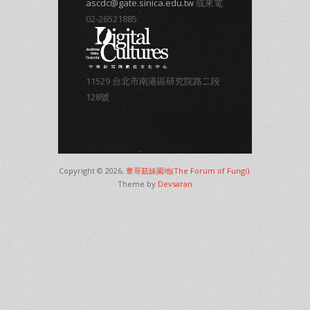
ascdc@gate.sinica.edu.tw
或來電
02-26521885
11529 台北市南港區研究院路二段
128號
Copyright © 2026,
蕈哥菇妹園地(The Forum of Fungi)
.
Theme by
Devsaran