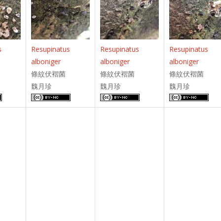
Resupinatus
Resupinatus
Resupinatus
s
alboniger
alboniger
alboniger
條紋伏褶菌
條紋伏褶菌
條紋伏褶菌
魏月珍
魏月珍
魏月珍