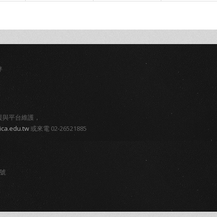
伴
援與平台維護，
ica.edu.tw
或來電 02-26521885
8號