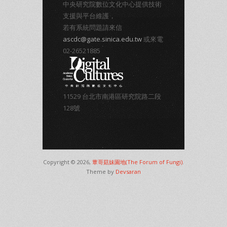
中央研究院數位文化中心提供技術
支援與平台維護，
若有系統問題請來信
ascdc@gate.sinica.edu.tw
或來電
02-26521885
11529 台北市南港區研究院路二段
128號
Copyright © 2026,
蕈哥菇妹園地(The Forum of Fungi)
.
Theme by
Devsaran