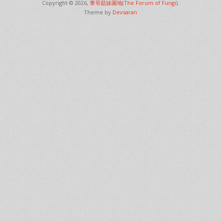
Copyright © 2026,
蕈哥菇妹園地(The Forum of Fungi)
.
Theme by
Devsaran