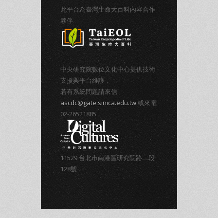
此平台為臺灣生命大百科內容合作
夥伴
中央研究院數位文化中心提供技術
支援與平台維護，
若有系統問題請來信
ascdc@gate.sinica.edu.tw
或來電
02-26521885
11529 台北市南港區研究院路二段
128號