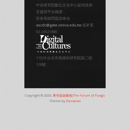
中央研究院數位文化中心提供技術
支援與平台維護，
若有系統問題請來信
ascdc@gate.sinica.edu.tw
或來電
02-26521885
11529 台北市南港區研究院路二段
128號
Copyright © 2026,
蕈哥菇妹園地(The Forum of Fungi)
.
Theme by
Devsaran