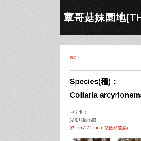
蕈哥菇妹園地(THE
首頁
»
您在這裡
Species(種)：
Collaria arcyrionem
中文名：
光孢項圈黏菌
(Genus) Collaria (項圈黏菌屬)