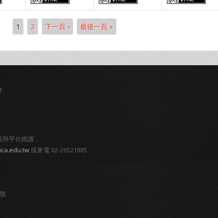
1
2
下一頁 ›
最後一頁 »
伴
援與平台維護，
ica.edu.tw
或來電 02-26521885
8號