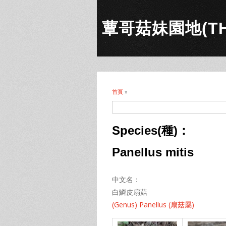
蕈哥菇妹園地(THE
首頁
»
您在這裡
Species(種)：
Panellus mitis
中文名：
白鱗皮扇菇
(Genus) Panellus (扇菇屬)