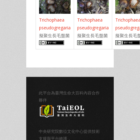
Trichophaea
Trichophaea
Trichophae
pseudogregaria
pseudogregaria
pseudogreg
擬聚生長毛盤菌
擬聚生長毛盤菌
擬聚生長毛
此平台為臺灣生命大百科內容合作
夥伴
中央研究院數位文化中心提供技術
支援與平台維護，