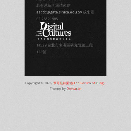
若有系統問題請來信
ascdc@gate.sinica.edu.tw
或來電
02-26521885
11529 台北市南港區研究院路二段
128號
Copyright © 2026,
蕈哥菇妹園地(The Forum of Fungi)
.
Theme by
Devsaran