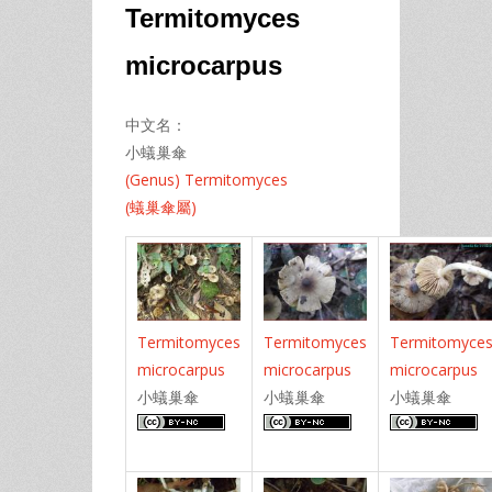
Termitomyces
microcarpus
中文名：
小蟻巢傘
(Genus) Termitomyces
(蟻巢傘屬)
Termitomyces
Termitomyces
Termitomyce
microcarpus
microcarpus
microcarpus
小蟻巢傘
小蟻巢傘
小蟻巢傘