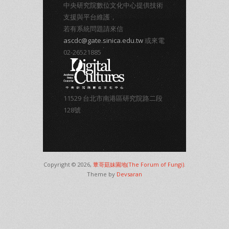
中央研究院數位文化中心提供技術
支援與平台維護，
若有系統問題請來信
ascdc@gate.sinica.edu.tw
或來電
02-26521885
11529 台北市南港區研究院路二段
128號
Copyright © 2026,
蕈哥菇妹園地(The Forum of Fungi)
.
Theme by
Devsaran