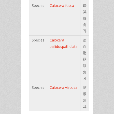
Species
Calocera fusca
暗
褐
膠
角
耳
Species
Calocera
淡
pallidospathulata
白
匙
狀
膠
角
耳
Species
Calocera viscosa
黏
膠
角
耳