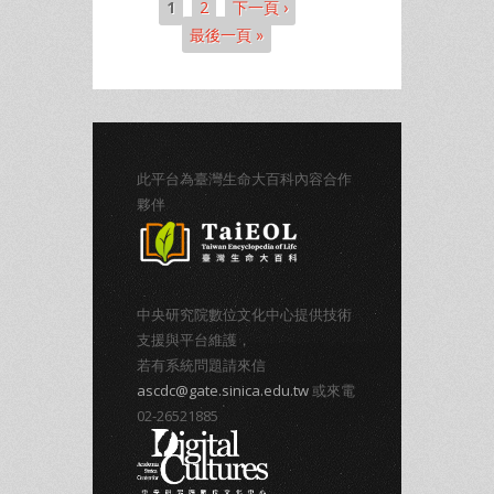
1
2
下一頁 ›
頁面
最後一頁 »
此平台為臺灣生命大百科內容合作
夥伴
中央研究院數位文化中心提供技術
支援與平台維護，
若有系統問題請來信
ascdc@gate.sinica.edu.tw
或來電
02-26521885