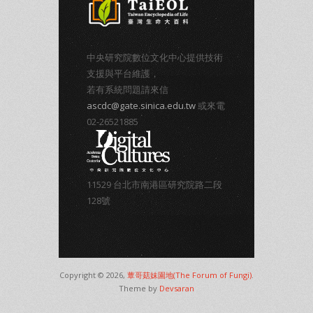
中央研究院數位文化中心提供技術
支援與平台維護，
若有系統問題請來信
ascdc@gate.sinica.edu.tw
或來電
02-26521885
11529 台北市南港區研究院路二段
128號
Copyright © 2026,
蕈哥菇妹園地(The Forum of Fungi)
.
Theme by
Devsaran