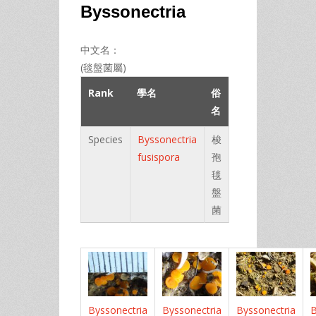
Byssonectria
中文名：
(毯盤菌屬)
Rank
學名
俗
名
Species
Byssonectria
梭
fusispora
孢
毯
盤
菌
Byssonectria
Byssonectria
Byssonectria
B