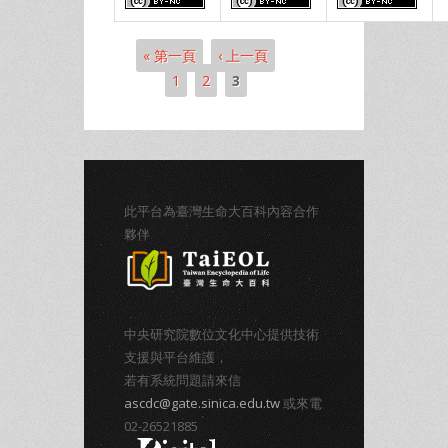
« 第一頁
‹ 上一頁
頁面
1
2
3
此平台為臺灣生命大百科內容合作
夥伴
中央研究院數位文化中心提供技術
支援與平台維護，
若有系統問題請來信
ascdc@gate.sinica.edu.tw
或來電
02-26521885