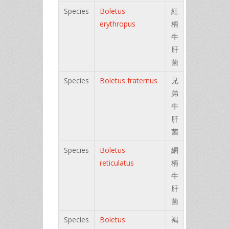
Species
Boletus
紅
erythropus
柄
牛
肝
菌
Species
Boletus fraternus
兄
弟
牛
肝
菌
Species
Boletus
網
reticulatus
柄
牛
肝
菌
Species
Boletus
褐